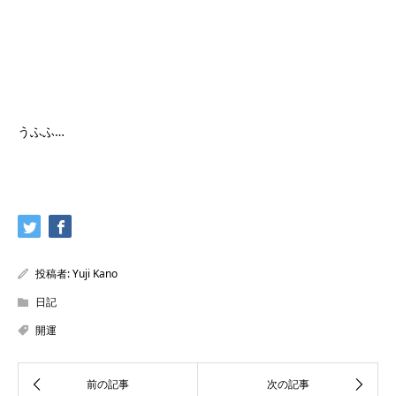
うふふ…
投稿者:
Yuji Kano
日記
開運