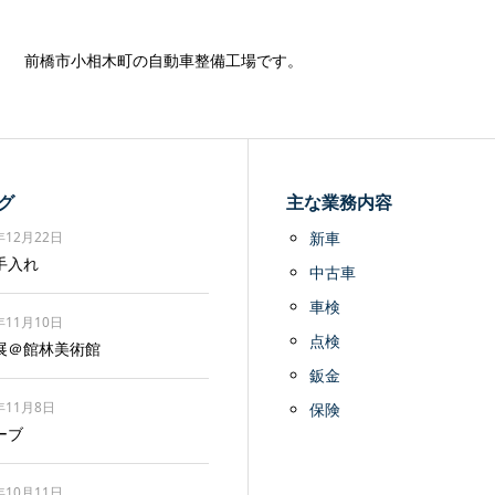
前橋市小相木町の自動車整備工場です。
グ
主な業務内容
年12月22日
新車
手入れ
中古車
車検
年11月10日
点検
展＠館林美術館
鈑金
年11月8日
保険
ーブ
年10月11日