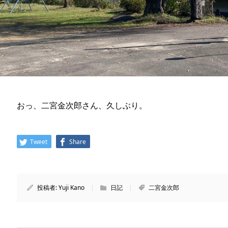
おっ、二宮金次郎さん、久しぶり。
Tweet
Share
投稿者:
Yuji Kano
日記
二宮金次郎